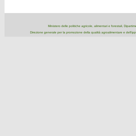
Ministero delle politiche agricole, alimentari e forestali, Dipart
Direzione generale per la promozione della qualità agroalimentare e dell'