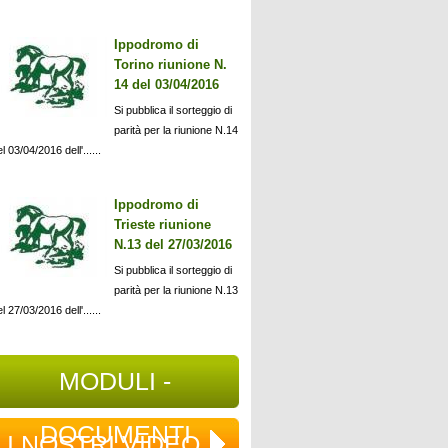
Ippodromo di
Torino riunione N.
14 del 03/04/2016
Si pubblica il sorteggio di
parità per la riunione N.14
l 03/04/2016 dell'......
Ippodromo di
Trieste riunione
N.13 del 27/03/2016
Si pubblica il sorteggio di
parità per la riunione N.13
l 27/03/2016 dell'......
MODULI -
DOCUMENTI
I NOSTRI VIDEO