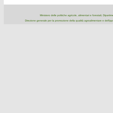
Ministero delle politiche agricole, alimentari e forestali, Dipart
Direzione generale per la promozione della qualità agroalimentare e dell'