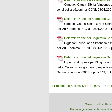
Oggetto: Causa Sibilla Vincenzo 
sensi dell'art.6,comma ,CCNL 08/01/2003
Determinazione del Segretario Gen
Oggetto: Causa Umas S.r.l. / Unir
dell'Art.6, comma1,CCNL 08/01/2003 (.p
Determinazione del Segretario Gen
Oggetto: Causa Iorio Simonetta /Un
dell'Art.6, comma1,CCNL 08/01/2003 (.p
Determinazione del Segretario Gen
Impegno di Spesa per l'Acquisizione
delle Corse in Programma , rispettiva
Gennaio-Febbraio 2011 (.pdf - 149,36 k
« Precedente
Successivo »
1
...
90
91
92
93
Ministero delle politich
Direzione generale per la promozion