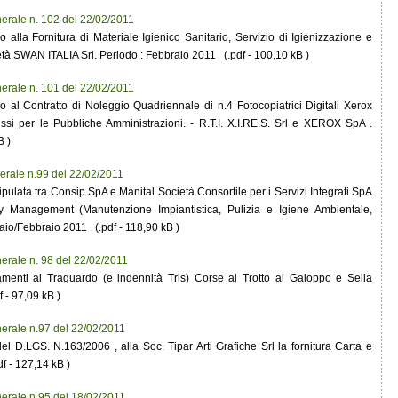
erale n. 102 del 22/02/2011
 alla Fornitura di Materiale Igienico Sanitario, Servizio di Igienizzazione e
ietà SWAN ITALIA Srl. Periodo : Febbraio 2011 (.pdf - 100,10 kB )
erale n. 101 del 22/02/2011
 al Contratto di Noleggio Quadriennale di n.4 Fotocopiatrici Digitali Xerox
si per le Pubbliche Amministrazioni. - R.T.I. X.I.RE.S. Srl e XEROX SpA .
B )
erale n.99 del 22/02/2011
lata tra Consip SpA e Manital Società Consortile per i Servizi Integrati SpA
lity Management (Manutenzione Impiantistica, Pulizia e Igiene Ambientale,
io/Febbraio 2011 (.pdf - 118,90 kB )
erale n. 98 del 22/02/2011
amenti al Traguardo (e indennità Tris) Corse al Trotto al Galoppo e Sella
 - 97,09 kB )
erale n.97 del 22/02/2011
del D.LGS. N.163/2006 , alla Soc. Tipar Arti Grafiche Srl la fornitura Carta e
f - 127,14 kB )
erale n.95 del 18/02/2011