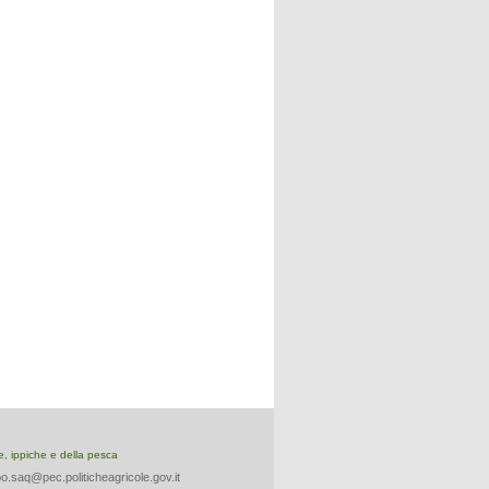
re, ippiche e della pesca
o.saq@pec.politicheagricole.gov.it