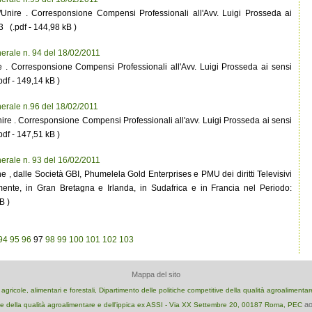
/Unire . Corresponsione Compensi Professionali all'Avv. Luigi Prosseda ai
 (.pdf - 144,98 kB )
erale n. 94 del 18/02/2011
e . Corresponsione Compensi Professionali all'Avv. Luigi Prosseda ai sensi
df - 149,14 kB )
erale n.96 del 18/02/2011
ire . Corresponsione Compensi Professionali all'avv. Luigi Prosseda ai sensi
df - 147,51 kB )
erale n. 93 del 16/02/2011
 , dalle Società GBI, Phumelela Gold Enterprises e PMU dei diritti Televisivi
mente, in Gran Bretagna e Irlanda, in Sudafrica e in Francia nel Periodo:
B )
94
95
96
97
98
99
100
101
102
103
Mappa del sito
e agricole, alimentari e forestali, Dipartimento delle politiche competitive della qualità agroalimenta
ao
e della qualità agroalimentare e dell'ippica ex ASSI - Via XX Settembre 20, 00187 Roma, PEC