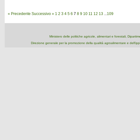
« Precedente
Successivo »
1
2
3
4
5
6
7
8
9
10
11
12
13
...
109
Ministero delle politiche agricole, alimentari e forestali, Dipart
Direzione generale per la promozione della qualità agroalimentare e dell'