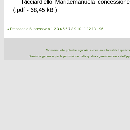
Ricciardiello Mariaemanuela concession
(.pdf - 68,45 kB )
« Precedente
Successivo »
1
2
3
4
5
6
7
8
9
10
11
12
13
...
96
Ministero delle politiche agricole, alimentari e forestali, Dipart
Direzione generale per la promozione della qualità agroalimentare e dell'