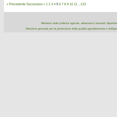
« Precedente
Successivo »
1
2
3
4
5
6
7
8
9
10
11
...
133
Ministero delle politiche agricole, alimentari e forestali, Dipart
Direzione generale per la promozione della qualità agroalimentare e dell'