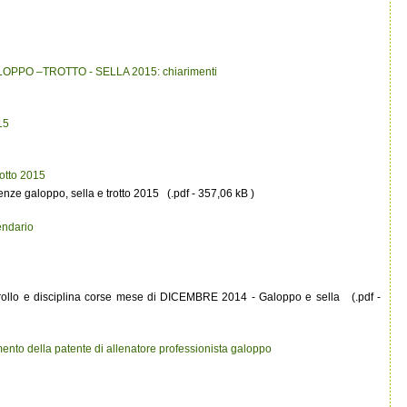
 GALOPPO –TROTTO - SELLA 2015: chiarimenti
15
rotto 2015
icenze galoppo, sella e trotto 2015 (.pdf - 357,06 kB )
endario
trollo e disciplina corse mese di DICEMBRE 2014 - Galoppo e sella (.pdf -
nto della patente di allenatore professionista galoppo