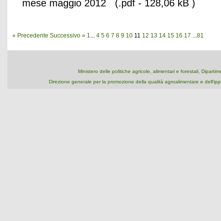
mese maggio 2012 (.pdf - 128,06 kB )
« Precedente
Successivo »
1
...
4
5
6
7
8
9
10
11
12
13
14
15
16
17
...
81
Ministero delle politiche agricole, alimentari e forestali, Dipart
Direzione generale per la promozione della qualità agroalimentare e dell'