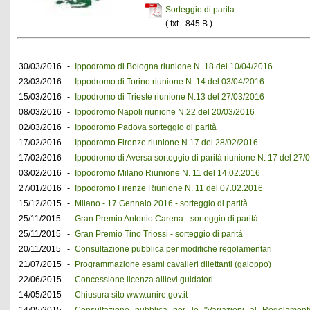
Sorteggio di parità
(.txt - 845 B )
30/03/2016
-
Ippodromo di Bologna riunione N. 18 del 10/04/2016
23/03/2016
-
Ippodromo di Torino riunione N. 14 del 03/04/2016
15/03/2016
-
Ippodromo di Trieste riunione N.13 del 27/03/2016
08/03/2016
-
Ippodromo Napoli riunione N.22 del 20/03/2016
02/03/2016
-
Ippodromo Padova sorteggio di parità
17/02/2016
-
Ippodromo Firenze riunione N.17 del 28/02/2016
17/02/2016
-
Ippodromo di Aversa sorteggio di parità riunione N. 17 del 27/
03/02/2016
-
Ippodromo Milano Riunione N. 11 del 14.02.2016
27/01/2016
-
Ippodromo Firenze Riunione N. 11 del 07.02.2016
15/12/2015
-
Milano - 17 Gennaio 2016 - sorteggio di parità
25/11/2015
-
Gran Premio Antonio Carena - sorteggio di parità
25/11/2015
-
Gran Premio Tino Triossi - sorteggio di parità
20/11/2015
-
Consultazione pubblica per modifiche regolamentari
21/07/2015
-
Programmazione esami cavalieri dilettanti (galoppo)
22/06/2015
-
Concessione licenza allievi guidatori
14/05/2015
-
Chiusura sito www.unire.gov.it