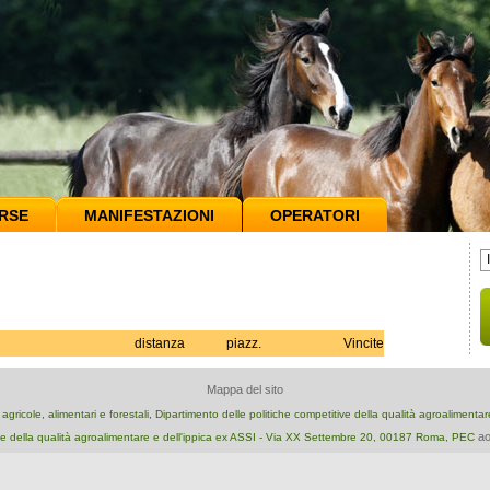
RSE
MANIFESTAZIONI
OPERATORI
distanza
piazz.
Vincite
Mappa del sito
e agricole, alimentari e forestali, Dipartimento delle politiche competitive della qualità agroalimenta
ao
e della qualità agroalimentare e dell'ippica ex ASSI - Via XX Settembre 20, 00187 Roma, PEC