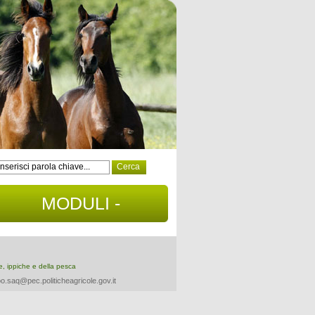
MODULI -
DOCUMENTI
re, ippiche e della pesca
o.saq@pec.politicheagricole.gov.it