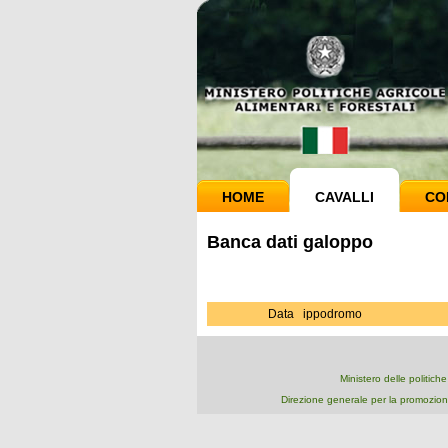
HOME
CAVALLI
CO
Banca dati galoppo
Data
ippodromo
Ministero delle politich
Direzione generale per la promozion