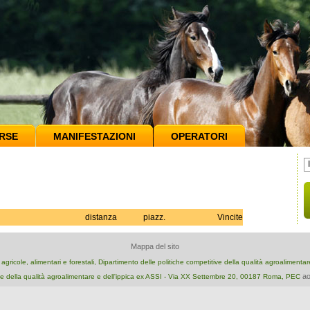
RSE
MANIFESTAZIONI
OPERATORI
distanza
piazz.
Vincite
Mappa del sito
e agricole, alimentari e forestali, Dipartimento delle politiche competitive della qualità agroalimenta
ao
e della qualità agroalimentare e dell'ippica ex ASSI - Via XX Settembre 20, 00187 Roma, PEC