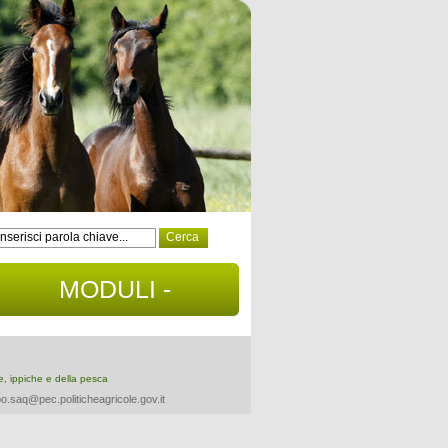
MODULI -
DOCUMENTI
re, ippiche e della pesca
o.saq@pec.politicheagricole.gov.it