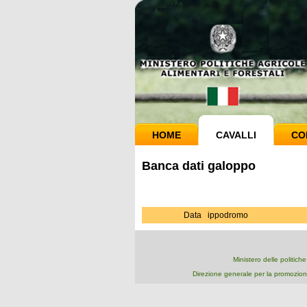
HOME
CAVALLI
CO
Banca dati galoppo
Data
ippodromo
Ministero delle politich
Direzione generale per la promozion