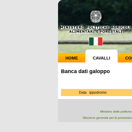
HOME
CAVALLI
CO
Banca dati galoppo
Data
ippodromo
Ministero delle politich
Direzione generale per la promozion