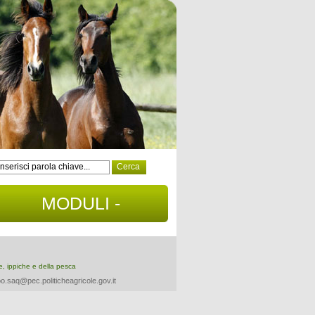
MODULI -
DOCUMENTI
re, ippiche e della pesca
o.saq@pec.politicheagricole.gov.it