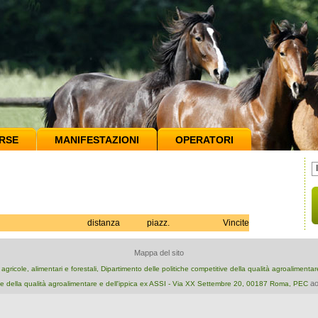
RSE
MANIFESTAZIONI
OPERATORI
distanza
piazz.
Vincite
Mappa del sito
e agricole, alimentari e forestali, Dipartimento delle politiche competitive della qualità agroalimenta
ao
e della qualità agroalimentare e dell'ippica ex ASSI - Via XX Settembre 20, 00187 Roma, PEC