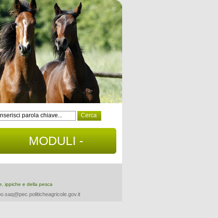
MODULI -
DOCUMENTI
re, ippiche e della pesca
o.saq@pec.politicheagricole.gov.it