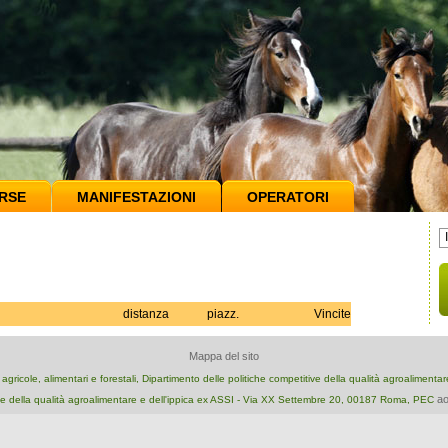
RSE
MANIFESTAZIONI
OPERATORI
distanza
piazz.
Vincite
Mappa del sito
e agricole, alimentari e forestali, Dipartimento delle politiche competitive della qualità agroalimenta
ao
e della qualità agroalimentare e dell'ippica ex ASSI - Via XX Settembre 20, 00187 Roma, PEC