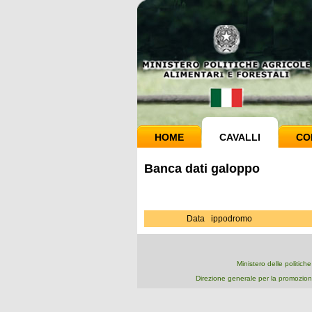
HOME
CAVALLI
CO
Banca dati galoppo
Data
ippodromo
Ministero delle politich
Direzione generale per la promozion