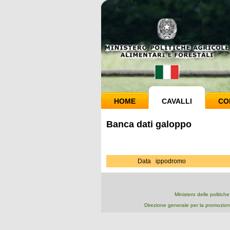
HOME
CAVALLI
CO
Banca dati galoppo
Data
ippodromo
Ministero delle politich
Direzione generale per la promozion