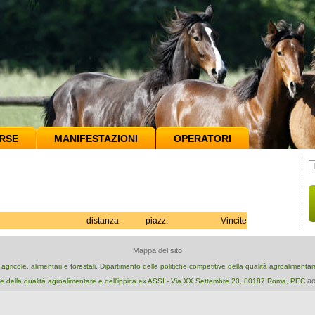
RSE
MANIFESTAZIONI
OPERATORI
distanza
piazz.
Vincite
Mappa del sito
e agricole, alimentari e forestali, Dipartimento delle politiche competitive della qualità agroalimenta
ao
e della qualità agroalimentare e dell'ippica ex ASSI - Via XX Settembre 20, 00187 Roma, PEC