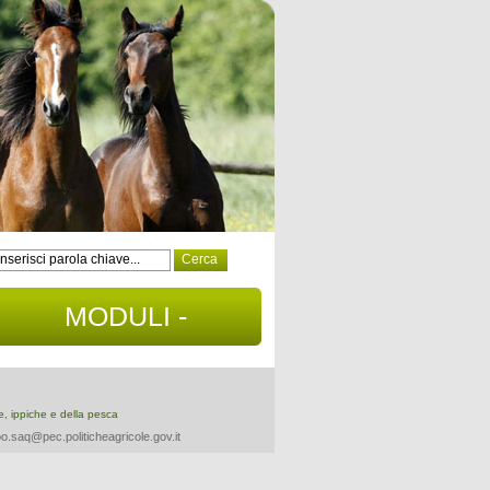
MODULI -
DOCUMENTI
re, ippiche e della pesca
o.saq@pec.politicheagricole.gov.it