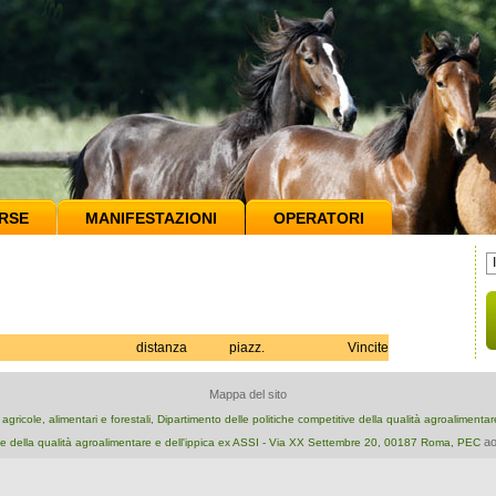
RSE
MANIFESTAZIONI
OPERATORI
distanza
piazz.
Vincite
Mappa del sito
e agricole, alimentari e forestali, Dipartimento delle politiche competitive della qualità agroalimenta
ao
e della qualità agroalimentare e dell'ippica ex ASSI - Via XX Settembre 20, 00187 Roma, PEC