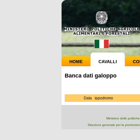
HOME
CAVALLI
CO
Banca dati galoppo
Data
ippodromo
Ministero delle politich
Direzione generale per la promozion