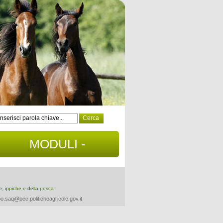
MODULI -
DOCUMENTI
re, ippiche e della pesca
o.saq@pec.politicheagricole.gov.it