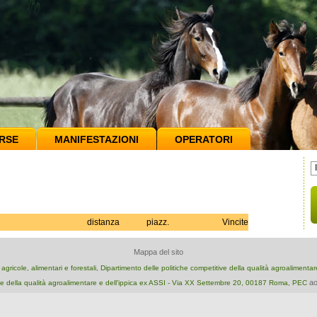
RSE
MANIFESTAZIONI
OPERATORI
distanza
piazz.
Vincite
Mappa del sito
e agricole, alimentari e forestali, Dipartimento delle politiche competitive della qualità agroalimenta
ao
e della qualità agroalimentare e dell'ippica ex ASSI - Via XX Settembre 20, 00187 Roma, PEC