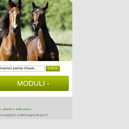
MODULI -
DOCUMENTI
re, ippiche e della pesca
o.saq@pec.politicheagricole.gov.it