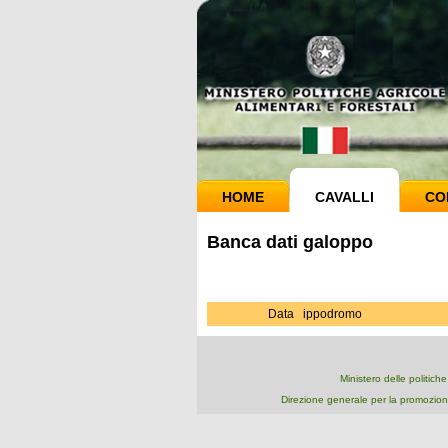
HOME
CAVALLI
CO
Banca dati galoppo
Data
ippodromo
Ministero delle politich
Direzione generale per la promozion