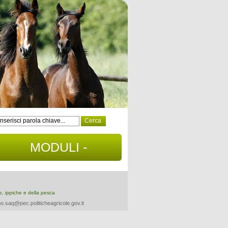
MODULI -
DOCUMENTI
re, ippiche e della pesca
o.saq@pec.politicheagricole.gov.it