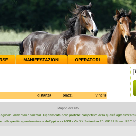
RSE
MANIFESTAZIONI
OPERATORI
distanza
piazz.
Vincite
Mappa del sito
e agricole, alimentari e forestali, Dipartimento delle politiche competitive della qualità agroalimenta
ao
e della qualità agroalimentare e dell'ippica ex ASSI - Via XX Settembre 20, 00187 Roma, PEC