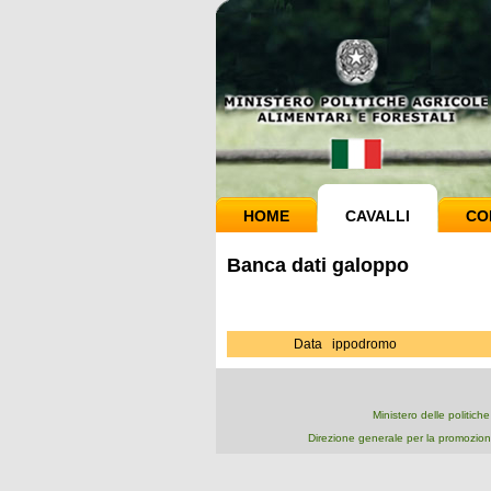
HOME
CAVALLI
CO
Banca dati galoppo
Data
ippodromo
Ministero delle politich
Direzione generale per la promozion