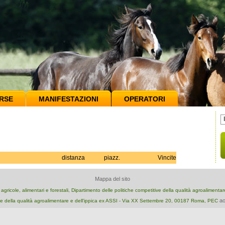
RSE
MANIFESTAZIONI
OPERATORI
distanza
piazz.
Vincite
Mappa del sito
e agricole, alimentari e forestali, Dipartimento delle politiche competitive della qualità agroalimenta
ao
e della qualità agroalimentare e dell'ippica ex ASSI - Via XX Settembre 20, 00187 Roma, PEC