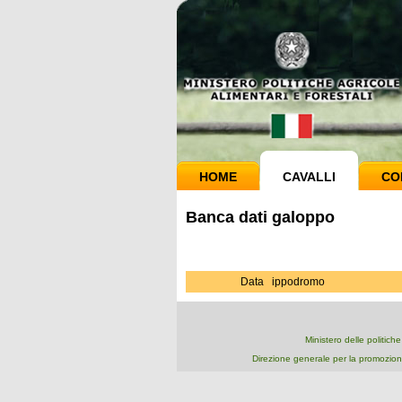
HOME
CAVALLI
CO
Banca dati galoppo
Data
ippodromo
Ministero delle politich
Direzione generale per la promozion