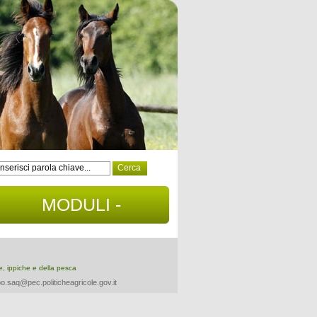
MODULI -
DOCUMENTI
re, ippiche e della pesca
o.saq@pec.politicheagricole.gov.it