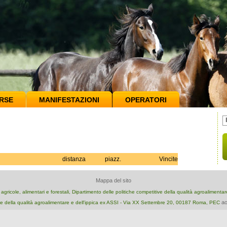
RSE
MANIFESTAZIONI
OPERATORI
distanza
piazz.
Vincite
Mappa del sito
e agricole, alimentari e forestali, Dipartimento delle politiche competitive della qualità agroalimenta
ao
e della qualità agroalimentare e dell'ippica ex ASSI - Via XX Settembre 20, 00187 Roma, PEC