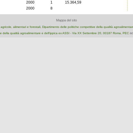
2000
1
15.364,59
2000
8
Mappa del sito
e agricole, alimentari e forestali, Dipartimento delle politiche competitive della qualità agroalimenta
ao
e della qualità agroalimentare e dell'ippica ex ASSI - Via XX Settembre 20, 00187 Roma, PEC