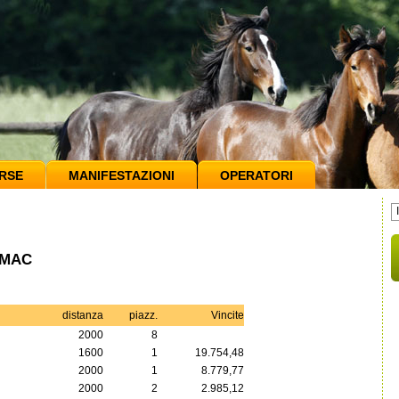
RSE
MANIFESTAZIONI
OPERATORI
ROMAC
distanza
piazz.
Vincite
2000
8
1600
1
19.754,48
2000
1
8.779,77
2000
2
2.985,12