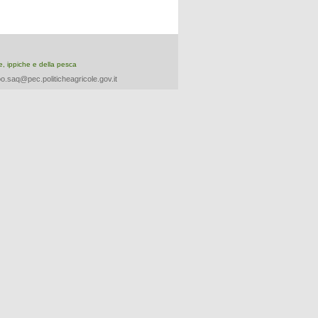
re, ippiche e della pesca
o.saq@pec.politicheagricole.gov.it