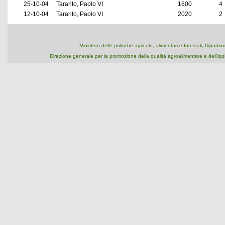
25-10-04
Taranto, Paolo VI
1600
4
12-10-04
Taranto, Paolo VI
2020
2
Ministero delle politiche agricole, alimentari e forestali, Dipart
Direzione generale per la promozione della qualità agroalimentare e dell'