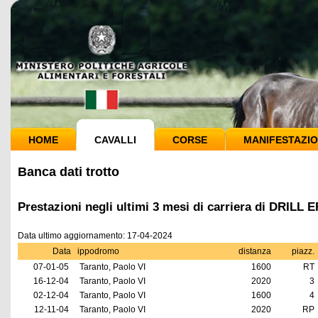
HOME
CAVALLI
CORSE
MANIFESTAZIO
Banca dati trotto
Prestazioni negli ultimi 3 mesi di carriera di DRILL 
Data ultimo aggiornamento: 17-04-2024
Data
ippodromo
distanza
piazz.
07-01-05
Taranto, Paolo VI
1600
RT
16-12-04
Taranto, Paolo VI
2020
3
02-12-04
Taranto, Paolo VI
1600
4
12-11-04
Taranto, Paolo VI
2020
RP