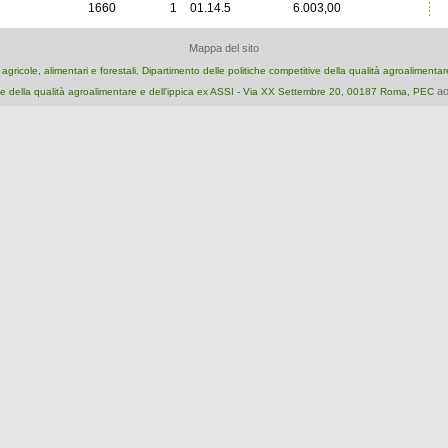
1660
1
01.14.5
6.003,00
Mappa del sito
e agricole, alimentari e forestali, Dipartimento delle politiche competitive della qualità agroalimenta
ao
e della qualità agroalimentare e dell'ippica ex ASSI - Via XX Settembre 20, 00187 Roma, PEC