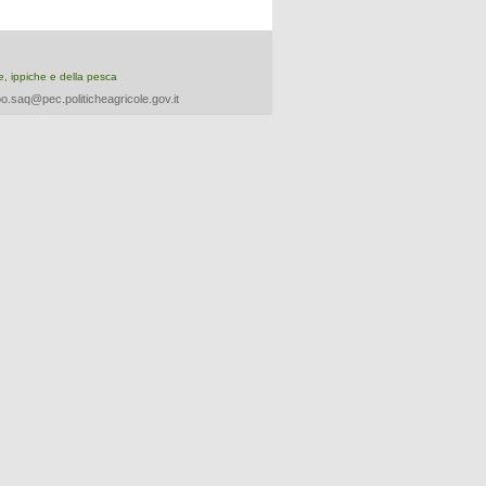
re, ippiche e della pesca
o.saq@pec.politicheagricole.gov.it