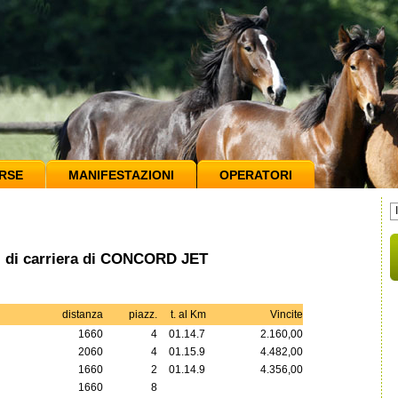
RSE
MANIFESTAZIONI
OPERATORI
si di carriera di CONCORD JET
distanza
piazz.
t. al Km
Vincite
1660
4
01.14.7
2.160,00
2060
4
01.15.9
4.482,00
1660
2
01.14.9
4.356,00
1660
8