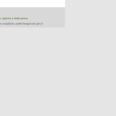
re, ippiche e della pesca
o.saq@pec.politicheagricole.gov.it