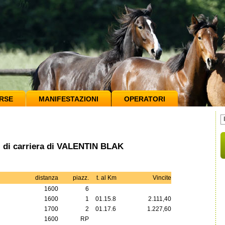
RSE
MANIFESTAZIONI
OPERATORI
si di carriera di VALENTIN BLAK
distanza
piazz.
t. al Km
Vincite
1600
6
1600
1
01.15.8
2.111,40
1700
2
01.17.6
1.227,60
1600
RP