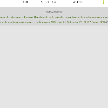
1600
4
01.17.3
334,80
Mappa del sito
e agricole, alimentari e forestali, Dipartimento delle politiche competitive della qualità agroalimenta
ao
e della qualità agroalimentare e dell'ippica ex ASSI - Via XX Settembre 20, 00187 Roma, PEC