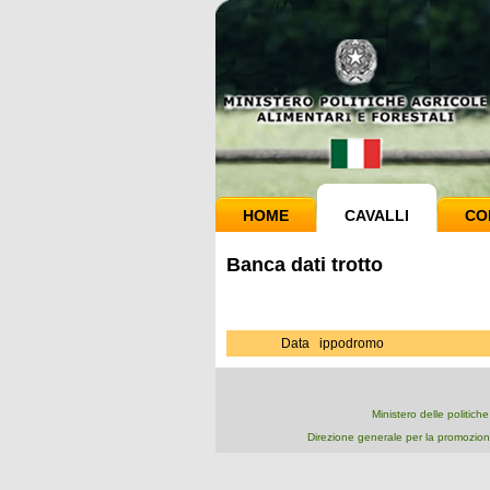
HOME
CAVALLI
CO
Banca dati trotto
Data
ippodromo
Ministero delle politich
Direzione generale per la promozion