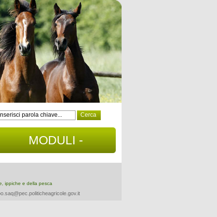
MODULI -
DOCUMENTI
re, ippiche e della pesca
o.saq@pec.politicheagricole.gov.it