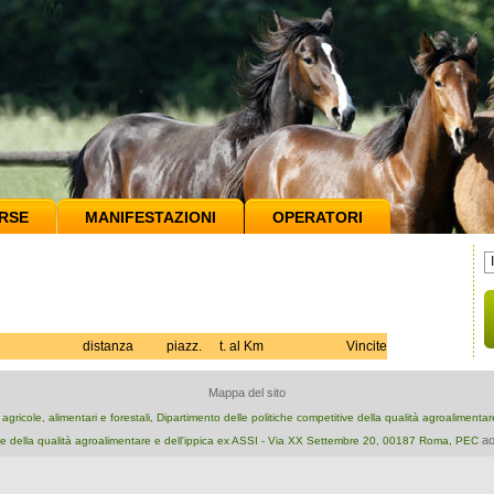
RSE
MANIFESTAZIONI
OPERATORI
distanza
piazz.
t. al Km
Vincite
Mappa del sito
e agricole, alimentari e forestali, Dipartimento delle politiche competitive della qualità agroalimenta
ao
e della qualità agroalimentare e dell'ippica ex ASSI - Via XX Settembre 20, 00187 Roma, PEC