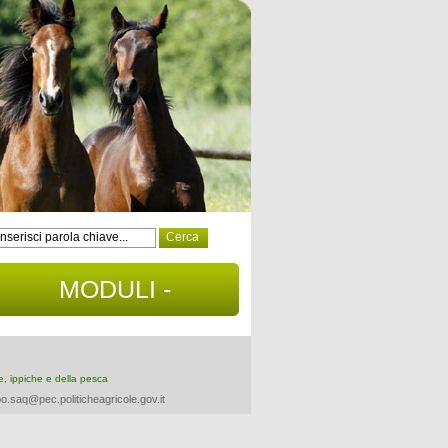
MODULI -
DOCUMENTI
re, ippiche e della pesca
o.saq@pec.politicheagricole.gov.it