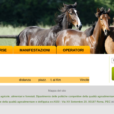
RSE
MANIFESTAZIONI
OPERATORI
distanza
piazz.
t. al Km
Vincite
Mappa del sito
e agricole, alimentari e forestali, Dipartimento delle politiche competitive della qualità agroalimenta
ao
e della qualità agroalimentare e dell'ippica ex ASSI - Via XX Settembre 20, 00187 Roma, PEC