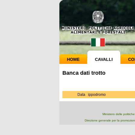
HOME
CAVALLI
CO
Banca dati trotto
Data
ippodromo
Ministero delle politich
Direzione generale per la promozion