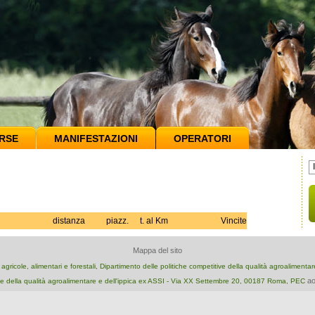
RSE
MANIFESTAZIONI
OPERATORI
distanza
piazz.
t. al Km
Vincite
Mappa del sito
e agricole, alimentari e forestali, Dipartimento delle politiche competitive della qualità agroalimenta
ao
e della qualità agroalimentare e dell'ippica ex ASSI - Via XX Settembre 20, 00187 Roma, PEC