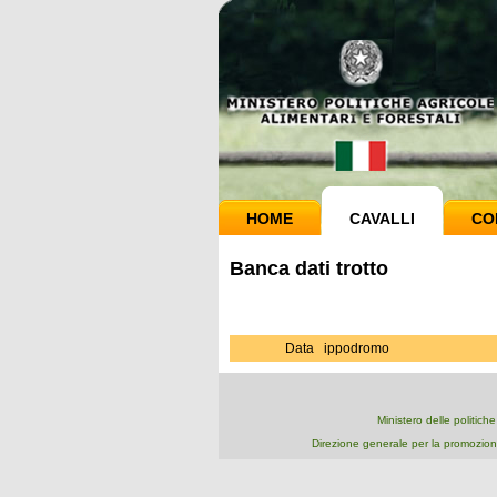
HOME
CAVALLI
CO
Banca dati trotto
Data
ippodromo
Ministero delle politich
Direzione generale per la promozion