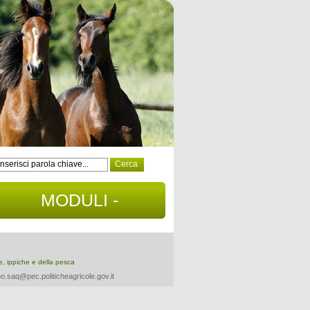
MODULI -
DOCUMENTI
re, ippiche e della pesca
o.saq@pec.politicheagricole.gov.it