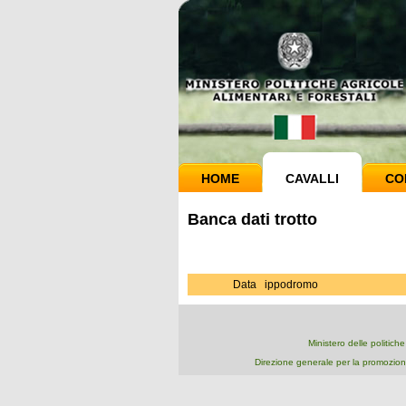
HOME
CAVALLI
CO
Banca dati trotto
Data
ippodromo
Ministero delle politich
Direzione generale per la promozion