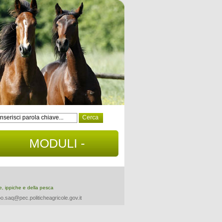
MODULI -
DOCUMENTI
re, ippiche e della pesca
o.saq@pec.politicheagricole.gov.it