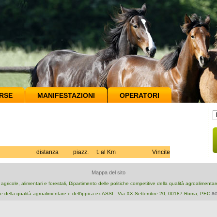
RSE
MANIFESTAZIONI
OPERATORI
distanza
piazz.
t. al Km
Vincite
Mappa del sito
e agricole, alimentari e forestali, Dipartimento delle politiche competitive della qualità agroalimenta
ao
e della qualità agroalimentare e dell'ippica ex ASSI - Via XX Settembre 20, 00187 Roma, PEC