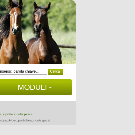
MODULI -
DOCUMENTI
re, ippiche e della pesca
o.saq@pec.politicheagricole.gov.it