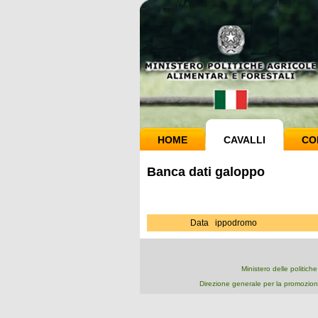
HOME
CAVALLI
CO
Banca dati galoppo
Data
ippodromo
Ministero delle politich
Direzione generale per la promozion