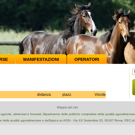
RSE
MANIFESTAZIONI
OPERATORI
distanza
piazz.
Vincite
Mappa del sito
e agricole, alimentari e forestali, Dipartimento delle politiche competitive della qualità agroalimenta
ao
e della qualità agroalimentare e dell'ippica ex ASSI - Via XX Settembre 20, 00187 Roma, PEC