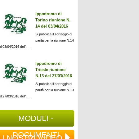
Ippodromo di
Torino riunione N.
14 del 03/04/2016
Si pubblica il sorteggio di
parità per la riunione N.14
l 03/04/2016 dell'......
Ippodromo di
Trieste riunione
N.13 del 27/03/2016
Si pubblica il sorteggio di
parità per la riunione N.13
l 27/03/2016 dell'......
MODULI -
DOCUMENTI
I NOSTRI VIDEO