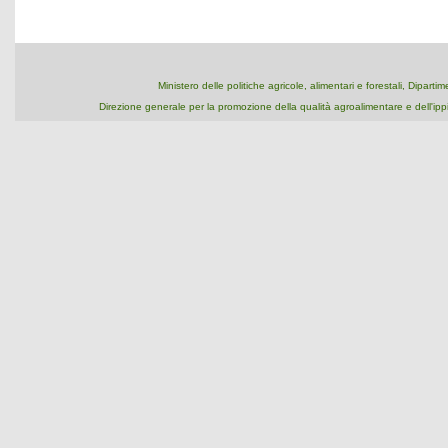
Ministero delle politiche agricole, alimentari e forestali, Dipart
Direzione generale per la promozione della qualità agroalimentare e dell'