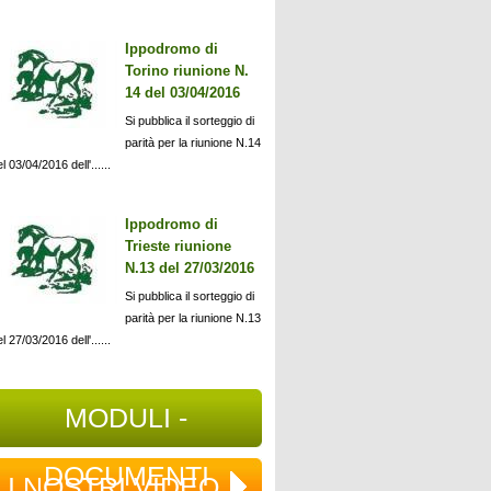
Ippodromo di
Torino riunione N.
14 del 03/04/2016
Si pubblica il sorteggio di
parità per la riunione N.14
l 03/04/2016 dell'......
Ippodromo di
Trieste riunione
N.13 del 27/03/2016
Si pubblica il sorteggio di
parità per la riunione N.13
l 27/03/2016 dell'......
MODULI -
DOCUMENTI
I NOSTRI VIDEO