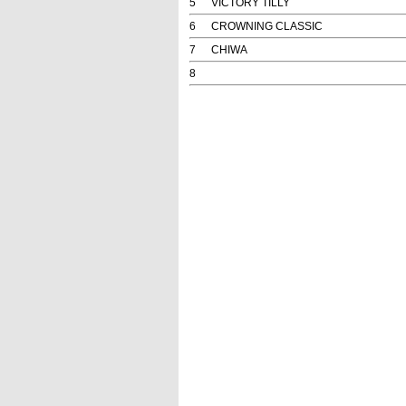
5
VICTORY TILLY
6
CROWNING CLASSIC
7
CHIWA
8