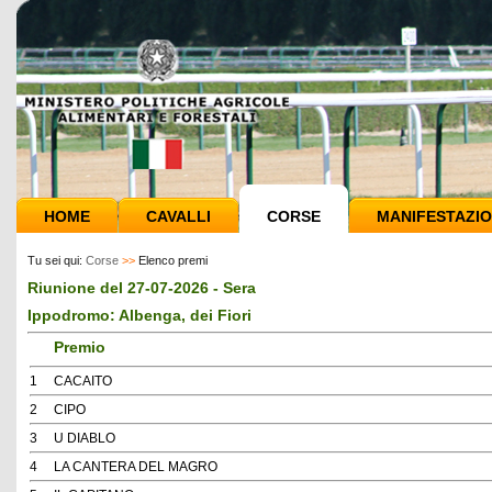
HOME
CAVALLI
CORSE
MANIFESTAZIO
Tu sei qui:
Corse
>>
Elenco premi
Riunione del 27-07-2026 - Sera
Ippodromo: Albenga, dei Fiori
Premio
1
CACAITO
2
CIPO
3
U DIABLO
4
LA CANTERA DEL MAGRO