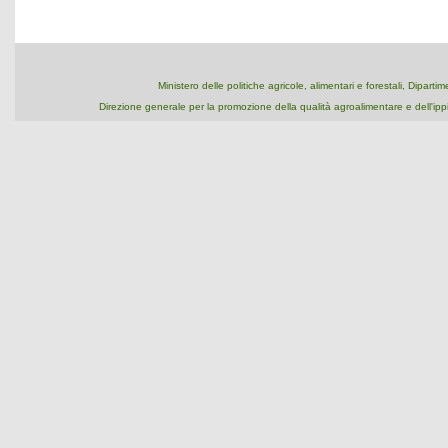
Ministero delle politiche agricole, alimentari e forestali, Dipart
Direzione generale per la promozione della qualità agroalimentare e dell'