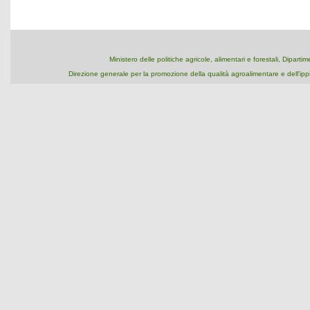
Ministero delle politiche agricole, alimentari e forestali, Dipart
Direzione generale per la promozione della qualità agroalimentare e dell'