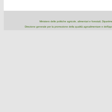
Ministero delle politiche agricole, alimentari e forestali, Dipart
Direzione generale per la promozione della qualità agroalimentare e dell'