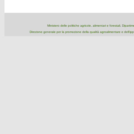
Ministero delle politiche agricole, alimentari e forestali, Dipart
Direzione generale per la promozione della qualità agroalimentare e dell'