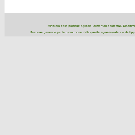
Ministero delle politiche agricole, alimentari e forestali, Dipart
Direzione generale per la promozione della qualità agroalimentare e dell'