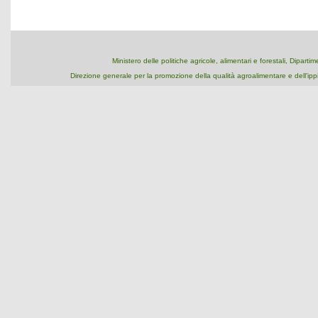
Ministero delle politiche agricole, alimentari e forestali, Dipart
Direzione generale per la promozione della qualità agroalimentare e dell'