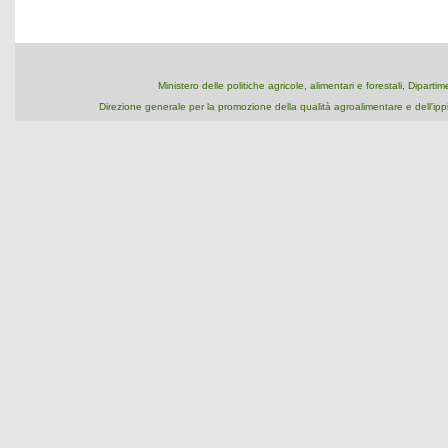
Ministero delle politiche agricole, alimentari e forestali, Dipart
Direzione generale per la promozione della qualità agroalimentare e dell'