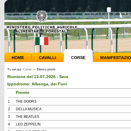
HOME
CAVALLI
CORSE
MANIFESTAZIO
Tu sei qui:
Corse
>>
Elenco premi
Riunione del 13-07-2026 - Sera
Ippodromo: Albenga, dei Fiori
Premio
1
THE DOORS
2
DELLA MUSICA
3
THE BEATLES
4
LED ZEPPELIN