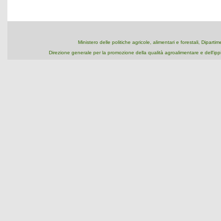
Ministero delle politiche agricole, alimentari e forestali, Dipart
Direzione generale per la promozione della qualità agroalimentare e dell'