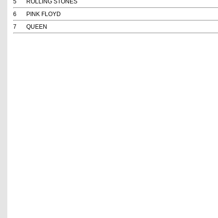
5
ROLLING STONES
6
PINK FLOYD
7
QUEEN