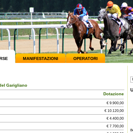
RSE
MANIFESTAZIONI
OPERATORI
el Garigliano
U
Dotazione
€ 9.900,00
€ 10.120,00
€ 4.400,00
€ 7.700,00
B