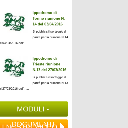
Ippodromo di
Torino riunione N.
14 del 03/04/2016
Si pubblica il sorteggio di
parità per la riunione N.14
l 03/04/2016 dell'......
Ippodromo di
Trieste riunione
N.13 del 27/03/2016
Si pubblica il sorteggio di
parità per la riunione N.13
l 27/03/2016 dell'......
MODULI -
DOCUMENTI
I NOSTRI VIDEO