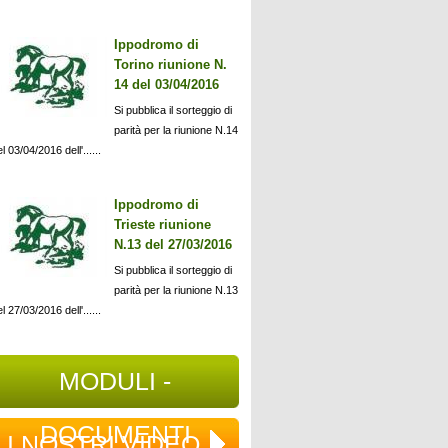
Ippodromo di
Torino riunione N.
14 del 03/04/2016
Si pubblica il sorteggio di
parità per la riunione N.14
l 03/04/2016 dell'......
Ippodromo di
Trieste riunione
N.13 del 27/03/2016
Si pubblica il sorteggio di
parità per la riunione N.13
l 27/03/2016 dell'......
MODULI -
DOCUMENTI
I NOSTRI VIDEO