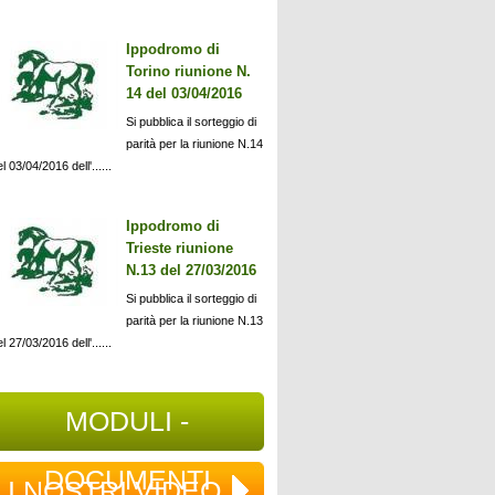
Ippodromo di
Torino riunione N.
14 del 03/04/2016
Si pubblica il sorteggio di
parità per la riunione N.14
l 03/04/2016 dell'......
Ippodromo di
Trieste riunione
N.13 del 27/03/2016
Si pubblica il sorteggio di
parità per la riunione N.13
l 27/03/2016 dell'......
MODULI -
DOCUMENTI
I NOSTRI VIDEO