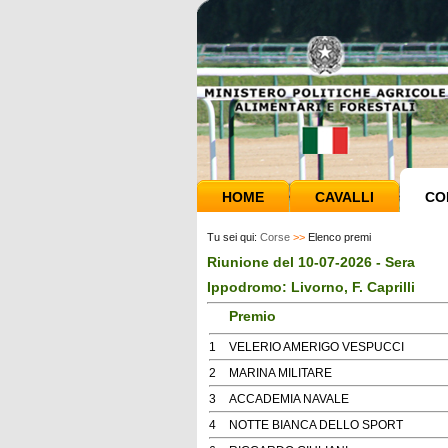
HOME
CAVALLI
CO
Tu sei qui:
Corse
>>
Elenco premi
Riunione del 10-07-2026 - Sera
Ippodromo: Livorno, F. Caprilli
Premio
1
VELERIO AMERIGO VESPUCCI
2
MARINA MILITARE
3
ACCADEMIA NAVALE
4
NOTTE BIANCA DELLO SPORT