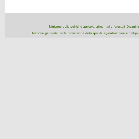
Ministero delle politiche agricole, alimentari e forestali, Dipart
Direzione generale per la promozione della qualità agroalimentare e dell'