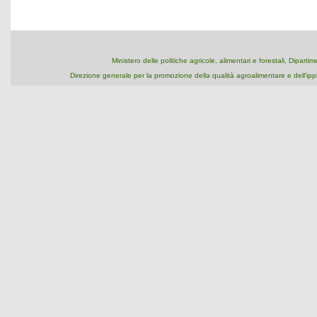
Ministero delle politiche agricole, alimentari e forestali, Dipart
Direzione generale per la promozione della qualità agroalimentare e dell'