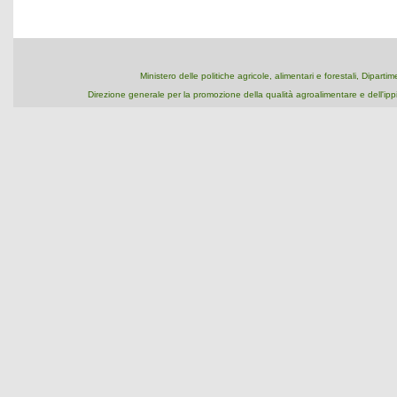
Ministero delle politiche agricole, alimentari e forestali, Dipart
Direzione generale per la promozione della qualità agroalimentare e dell'