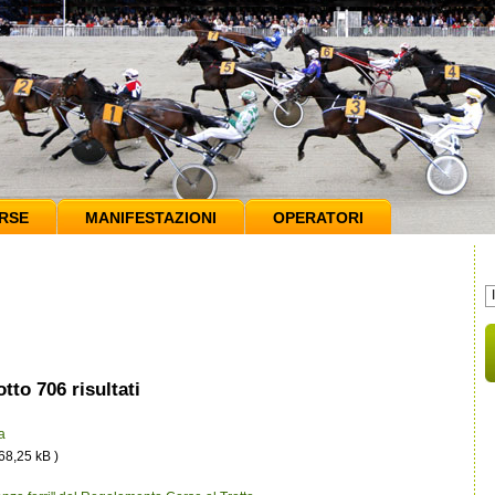
RSE
MANIFESTAZIONI
OPERATORI
tto 706 risultati
a
 68,25 kB )