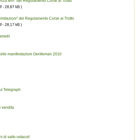
senza ferri" del Regolamento Corse al Trotto
 - 28,87 kB )
 limitazioni" del Regolamento Corse al Trotto
 - 28,17 kB )
rametri
delle manifestazioni Gentleman 2010
ul Telegraph
 vendita
 di salto ostacoli