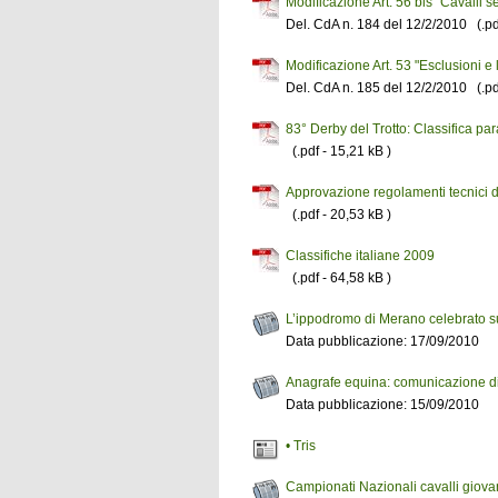
Modificazione Art. 56 bis "Cavalli 
Del. CdA n. 184 del 12/2/2010 (.pdf
Modificazione Art. 53 "Esclusioni e
Del. CdA n. 185 del 12/2/2010 (.pdf
83° Derby del Trotto: Classifica pa
(.pdf - 15,21 kB )
Approvazione regolamenti tecnici 
(.pdf - 20,53 kB )
Classifiche italiane 2009
(.pdf - 64,58 kB )
L’ippodromo di Merano celebrato s
Data pubblicazione: 17/09/2010
Anagrafe equina: comunicazione di
Data pubblicazione: 15/09/2010
• Tris
Campionati Nazionali cavalli giovani