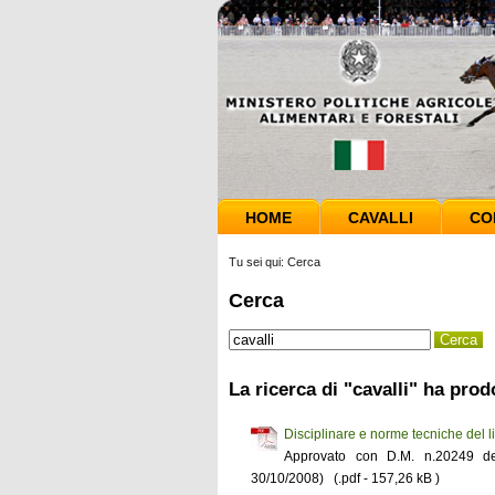
HOME
CAVALLI
CO
Tu sei qui:
Cerca
Cerca
La ricerca di "cavalli" ha prodo
Disciplinare e norme tecniche del li
Approvato con D.M. n.20249 del
30/10/2008) (.pdf - 157,26 kB )