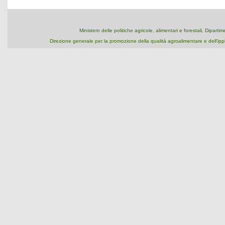
Ministero delle politiche agricole, alimentari e forestali, Dipart
Direzione generale per la promozione della qualità agroalimentare e dell'