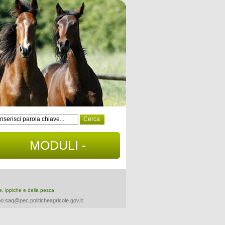
MODULI -
DOCUMENTI
re, ippiche e della pesca
o.saq@pec.politicheagricole.gov.it