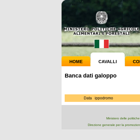
HOME
CAVALLI
CO
Banca dati galoppo
Data
ippodromo
Ministero delle politich
Direzione generale per la promozion