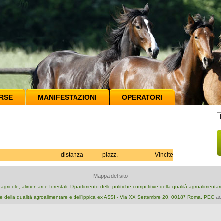
RSE
MANIFESTAZIONI
OPERATORI
distanza
piazz.
Vincite
Mappa del sito
e agricole, alimentari e forestali, Dipartimento delle politiche competitive della qualità agroalimenta
ao
e della qualità agroalimentare e dell'ippica ex ASSI - Via XX Settembre 20, 00187 Roma, PEC